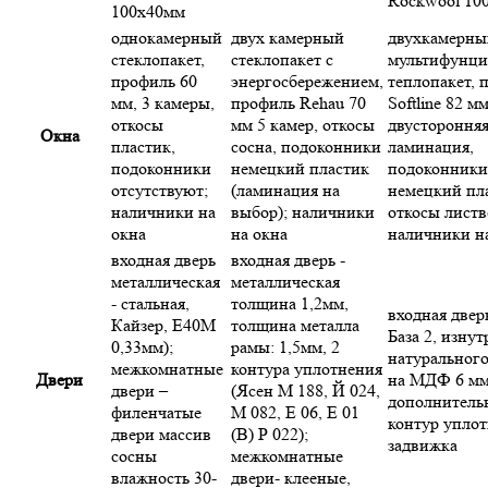
Rockwool 10
100х40мм
однокамерный
двух камерный
двухкамерны
стеклопакет,
стеклопакет с
мультифунц
профиль 60
энергосбережением,
теплопакет, 
мм, 3 камеры,
профиль Rehau 70
Softline 82 мм
откосы
мм 5 камер, откосы
двустороння
Окна
пластик,
сосна, подоконники
ламинация,
подоконники
немецкий пластик
подоконники
отсутствуют;
(ламинация на
немецкий пл
наличники на
выбор); наличники
откосы листв
окна
на окна
наличники н
входная дверь
входная дверь -
металлическая
металлическая
- стальная,
толщина 1,2мм,
входная дверь
Кайзер, Е40М
толщина металла
База 2, изну
0,33мм);
рамы: 1,5мм, 2
натурального
межкомнатные
контура уплотнения
Двери
на МДФ 6 мм
двери –
(Ясен М 188, Й 024,
дополнитель
филенчатые
М 082, Е 06, Е 01
контур уплот
двери массив
(В) Р 022);
задвижка
сосны
межкомнатные
влажность 30-
двери- клееные,