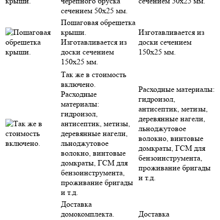
черепного бруска
сечением 50х25 мм.
сечением 50х25 мм.
Пошаговая обрешетка
крыши.
Изготавливается из
Изготавливается из
доски сечением
доски сечением
150х25 мм.
150х25 мм.
Так же в стоимость
включено.
Расходные материалы:
Расходные
гидроизол,
материалы:
антисептик, метизы,
гидроизол,
деревянные нагели,
антисептик, метизы,
льноджутовое
деревянные нагели,
волокно, винтовые
льноджутовое
домкраты, ГСМ для
волокно, винтовые
бензоинструмента,
домкраты, ГСМ для
проживание бригады
бензоинструмента,
и т.д.
проживание бригады
и т.д.
Доставка
домокомплекта.
Доставка