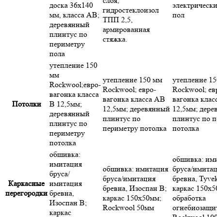
слоя,
доска 36х140
электрическ
гидростеклоизол
мм, класса АВ;
пол
ТПП 2,5,
деревянный
армированная
плинтус по
стяжка.
периметру
пола
утепление 150
мм
утепление 150 мм
утепление 1
Rockwool;евро-
Rockwool; евро-
Rockwool; ев
вагонка класса
вагонка класса АВ
вагонка клас
Потолки
В 12,5мм;
12,5мм; деревянный
12,5мм; дер
деревянный
плинтус по
плинтус по 
плинтус по
периметру потолка
потолка
периметру
потолка
обшивка:
обшивка: им
имитация
обшивка: имитация
бруса/имита
бруса/
бруса/имитация
бревна, Tyvek
Каркасные
имитация
бревна, Изоспан В;
каркас 150х5
перегородки
бревна,
каркас 150х50мм;
обработка
Изоспан В;
Rockwool 50мм
огнебиозащи
каркас