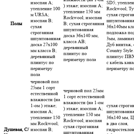
изоспан А;
SD5; утепле
) этаже; изоспан А;
утепление 100
Rockwool; Tyv
утепление 150 мм
м URSA;
сухая строга
Rockwool; изоспан
изоспан В;
шпунтованна
Полы
В; сухая строганная
сухая
36х140мм кла
шпунтованная
строганная
подложка по
доска 36х140 мм,
шпунтованная
3мм, ламинат
класса АВ;
доска 27х100
Дуб винтаж, 
деревянный
мм класса В;
Country Style 
плинтус по
деревянный
плинтус ПВ
периметру пола
плинтус по
с кабель кан
периметру
периметру п
пола
черновой пол
25мм 1 сорт
черновой пол 25мм
естественной
1 сорт естественной
влажности (на
влажности (на 1-ом
1-ом ) этаже;
сухая строга
) этаже; изоспан А;
изоспан А;
шпунтованна
утепление 150 мм
утепление 150
36х140 мм, 
Rockwool; изоспан
мм Rockwool;
в два слоя,
сухая строганная
Душевая, С/
изоспан В;
гидростекло
шпунтованная