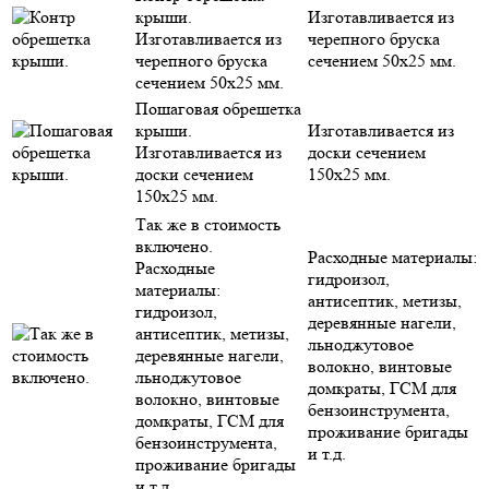
крыши.
Изготавливается из
Изготавливается из
черепного бруска
черепного бруска
сечением 50х25 мм.
сечением 50х25 мм.
Пошаговая обрешетка
крыши.
Изготавливается из
Изготавливается из
доски сечением
доски сечением
150х25 мм.
150х25 мм.
Так же в стоимость
включено.
Расходные материалы:
Расходные
гидроизол,
материалы:
антисептик, метизы,
гидроизол,
деревянные нагели,
антисептик, метизы,
льноджутовое
деревянные нагели,
волокно, винтовые
льноджутовое
домкраты, ГСМ для
волокно, винтовые
бензоинструмента,
домкраты, ГСМ для
проживание бригады
бензоинструмента,
и т.д.
проживание бригады
и т.д.