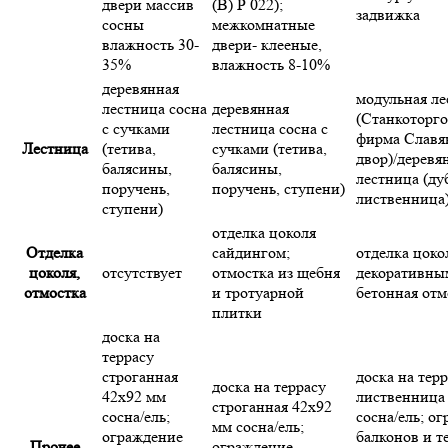
двери массив
(В) Р 022);
задвижка
сосны
межкомнатные
влажность 30-
двери- клееные,
35%
влажность 8-10%
деревянная
модульная ле
лестница сосна
деревянная
(Станкоторго
с сучками
лестница сосна с
фирма Славя
Лестница
(тетива,
сучками (тетива,
двор)/деревя
балясины,
балясины,
лестница (ду
поручень,
поручень, ступени)
лиственница
ступени)
отделка цоколя
Отделка
сайдингом;
отделка цоко
цоколя,
отсутствует
отмостка из щебня
декоративны
отмостка
и тротуарной
бетонная отм
плитки
доска на
террасу
строганная
доска на тер
доска на террасу
42х92 мм
лиственница
строганная 42х92
сосна/ель;
сосна/ель; о
мм сосна/ель;
ограждение
балконов и т
Прочее
ограждение