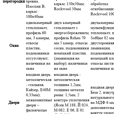
перегородки
бревна,
каркас 150х50мм;
обработка
Изоспан В;
Rockwool 50мм
огнебиозащи
каркас
Rockwool 10
100х40мм
однокамерный
двух камерный
двухкамерны
стеклопакет,
стеклопакет с
мультифунц
профиль 60
энергосбережением,
теплопакет, 
мм, 3 камеры,
профиль Rehau 70
Softline 82 мм
откосы
мм 5 камер, откосы
двустороння
Окна
пластик,
сосна, подоконники
ламинация,
подоконники
немецкий пластик
подоконники
отсутствуют;
(ламинация на
немецкий пл
наличники на
выбор); наличники
откосы листв
окна
на окна
наличники н
входная дверь
входная дверь -
металлическая
металлическая
- стальная,
толщина 1,2мм,
входная дверь
Кайзер, Е40М
толщина металла
База 2, изну
0,33мм);
рамы: 1,5мм, 2
натурального
межкомнатные
контура уплотнения
Двери
на МДФ 6 мм
двери –
(Ясен М 188, Й 024,
дополнитель
филенчатые
М 082, Е 06, Е 01
контур уплот