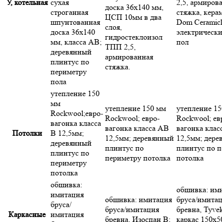
У, котельная
сухая
2,5, армиров
доска 36х140 мм,
строганная
стяжка, кера
ЦСП 10мм в два
шпунтованная
Dom Ceramich
слоя,
доска 36х140
электрическ
гидростеклоизол
мм, класса АВ;
пол
ТПП 2,5,
деревянный
армированная
плинтус по
стяжка.
периметру
пола
утепление 150
мм
утепление 150 мм
утепление 1
Rockwool;евро-
Rockwool; евро-
Rockwool; ев
вагонка класса
вагонка класса АВ
вагонка клас
Потолки
В 12,5мм;
12,5мм; деревянный
12,5мм; дер
деревянный
плинтус по
плинтус по 
плинтус по
периметру потолка
потолка
периметру
потолка
обшивка:
обшивка: им
имитация
обшивка: имитация
бруса/имита
бруса/
бруса/имитация
бревна, Tyvek
Каркасные
имитация
бревна, Изоспан В;
каркас 150х5