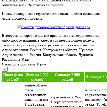
После доставки, разгрузки и принятия пиломатериала
оплачивается 70% стоимости проекта.
И после завершения строительства оплачивается оставшаяся
часть стоимости проекта.
Скачать образец договора
Выберете на карте точку, где предполагается строительство,
либо просто напишите адрес в соответствующем поле и
стоимость доставки для вас рассчитается автоматически.
Адрес отправки:
Россия, Костромская область, Чухлома
Адрес доставки:
Россия, Костромская область, Чухлома
Расстояние:
0 км
Стоимость доставки:
0 руб
×
Пакет
(цена
Эконом
5 000
Стандарт
7 000
Премиум
9 0
за 1 м2)
рублей
рублей
черновой пол
25мм 1 сорт
черновой по
естественной
сорт естеств
черновой пол 25мм
влажности (на
влажности (н
1 сорт естественной
1-ом ) этаже;
этаже; Tyvek
влажности (на 1-ом